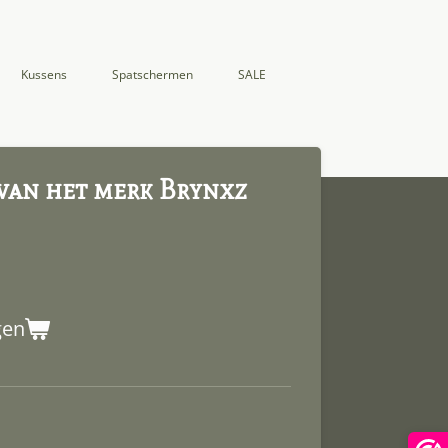
Kussens
Spatschermen
SALE
van het merk Brynxz
gen