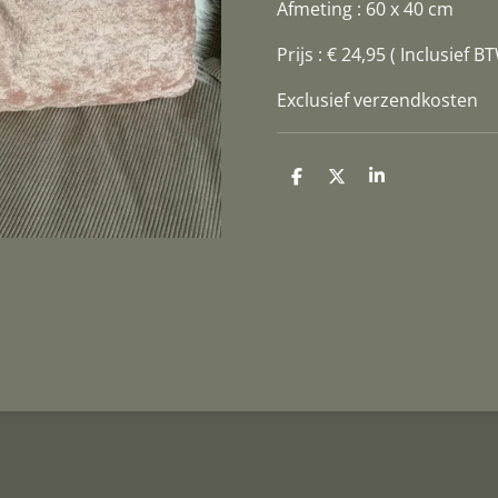
Afmeting : 60 x 40 cm
Prijs : € 24,95 ( Inclusief B
Exclusief verzendkosten
D
D
S
e
e
h
l
e
a
e
l
r
n
e