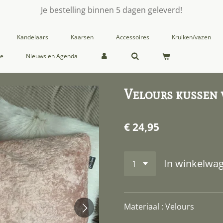
Je bestelling binnen 5 dagen geleverd!
Kandelaars
Kaarsen
Accessoires
Kruiken/vazen
ie
Nieuws en Agenda
Velours kussen 
€ 24,95
In winkelwa
Materiaal : Velours