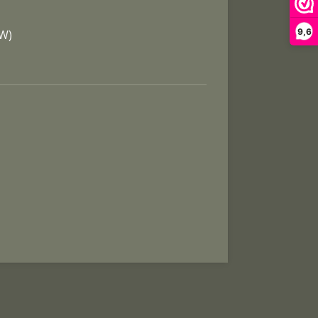
9,6
TW)