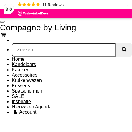
×
11
Reviews
Ga
9,6
direct
naar
de
Compagne by Living
hoofdinhoud
Home
Kandelaars
Kaarsen
Accessoires
Kruiken/vazen
Kussens
Spatschermen
SALE
Inspiratie
Nieuws en Agenda
Account