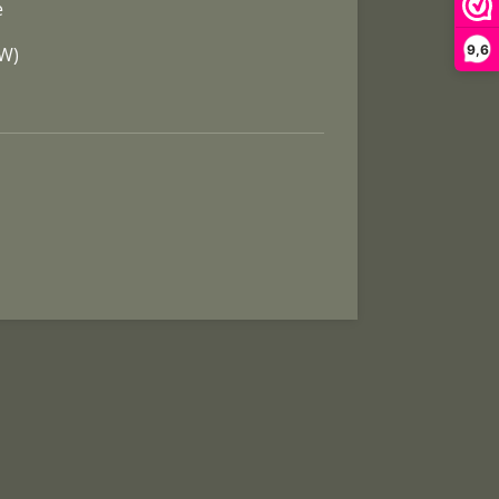
e
9,6
TW)