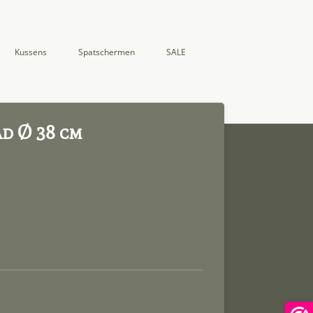
Kussens
Spatschermen
SALE
d Ø 38 cm