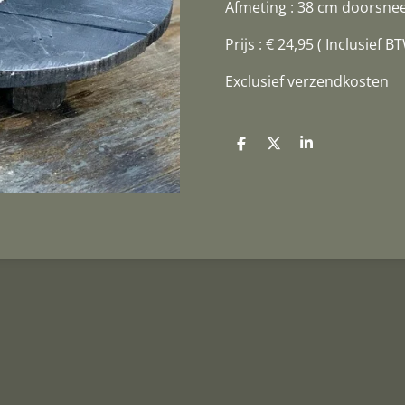
Afmeting : 38 cm doorsne
Prijs : € 24,95 ( Inclusief B
Exclusief verzendkosten
D
D
S
e
e
h
l
e
a
e
l
r
n
e