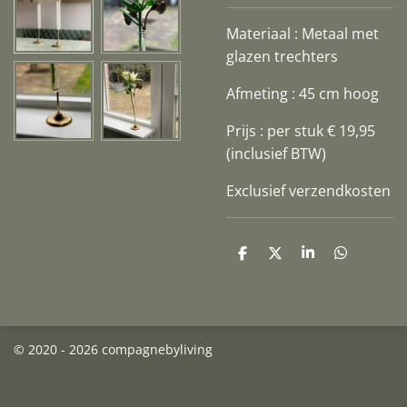
Materiaal : Metaal met
glazen trechters
Afmeting : 45 cm hoog
Prijs : per stuk € 19,95
(inclusief BTW)
Exclusief verzendkosten
D
D
S
D
e
e
h
e
l
e
a
l
e
l
r
e
n
e
n
© 2020 - 2026 compagnebyliving