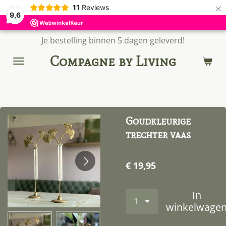
×
11
Reviews
9,6
Je bestelling binnen 5 dagen geleverd!
Compagne by Living
Goudkleurige
trechter vaas
€ 19,95
In
winkelwage