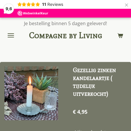
×
11
Reviews
9,6
Je bestelling binnen 5 dagen geleverd!
Compagne by Living
Gezellig zinken
kandelaartje (
tijdelijk
uitverkocht)
€ 4,95