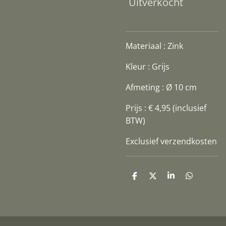
Uitverkocht
Materiaal : Zink
Kleur : Grijs
Afmeting : Ø 10 cm
Prijs : € 4,95 (inclusief
BTW)
Exclusief verzendkosten
D
D
S
D
e
e
h
e
l
e
a
l
e
l
r
e
n
e
n