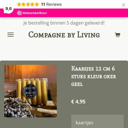
×
11
Reviews
9,6
Je bestelling binnen 5 dagen geleverd!
Compagne by Living
Kaarsjes 12 cm 6
stuks kleur oker
geel
€ 4,95
kaarsjes