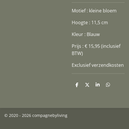
Motief : kleine bloem
Hoogte : 11,5 cm
Kleur : Blauw
Prijs : € 15,95 (inclusief
BTW)
Exclusief verzendkosten
D
D
S
D
e
e
h
e
l
e
a
l
e
l
r
e
n
e
n
© 2020 - 2026 compagnebyliving