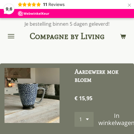
×
11
Reviews
9,6
Je bestelling binnen 5 dagen geleverd!
Compagne by Living
Aardewerk mok
bloem
€ 15,95
In
winkelwage