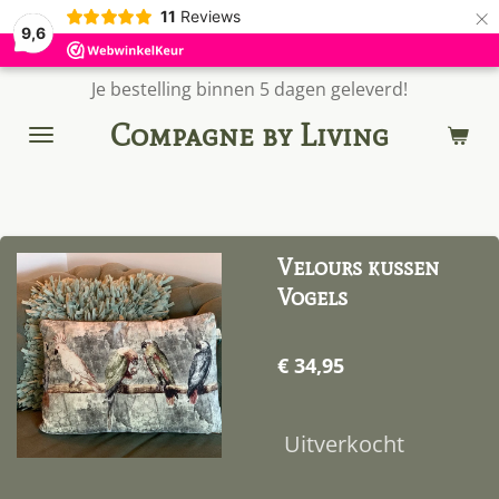
×
11
Reviews
9,6
Je bestelling binnen 5 dagen geleverd!
Compagne by Living
Velours kussen
Vogels
€ 34,95
Uitverkocht