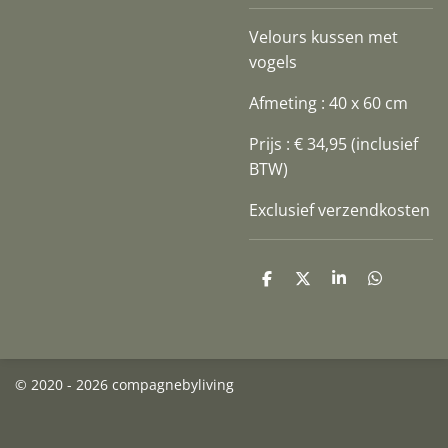
Velours kussen met
v
ogels
Afmeting : 40 x 60 cm
Prijs : € 34,95 (inclusief
BTW)
Exclusief verzendkosten
D
D
S
D
e
e
h
e
l
e
a
l
e
l
r
e
n
e
n
© 2020 - 2026 compagnebyliving