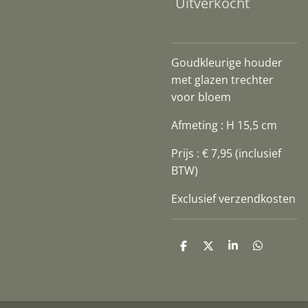
Uitverkocht
Goudkleurige houder
met glazen trechter
voor bloem
Afmeting : H 15,5 cm
Prijs : € 7,95 (inclusief
BTW)
Exclusief verzendkosten
D
D
S
D
e
e
h
e
l
e
a
l
e
l
r
e
n
e
n