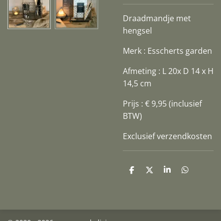
Draadmandje met
hengsel
Merk : Esscherts garden
Afmeting : L 20x D 14 x H
14,5 cm
Prijs : € 9,95 (inclusief
BTW)
Exclusief verzendkosten
D
D
S
D
e
e
h
e
l
e
a
l
e
l
r
e
n
e
n