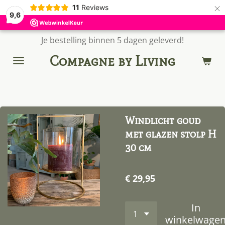
×
11
Reviews
9,6
Je bestelling binnen 5 dagen geleverd!
Compagne by Living
Windlicht goud
met glazen stolp H
30 cm
€ 29,95
In
winkelwage