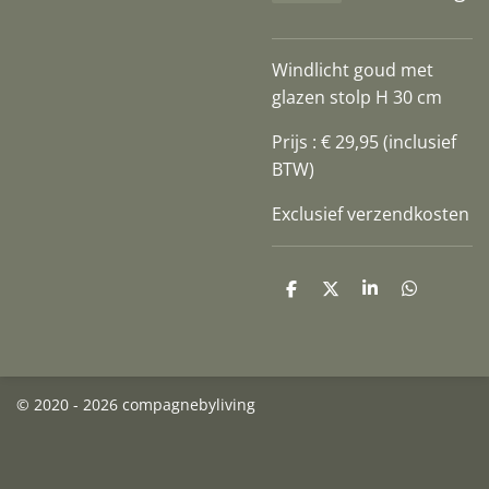
Windlicht goud met
glazen stolp H 30 cm
Prijs : € 29,95 (inclusief
BTW)
Exclusief verzendkosten
D
D
S
D
e
e
h
e
l
e
a
l
e
l
r
e
n
e
n
© 2020 - 2026 compagnebyliving