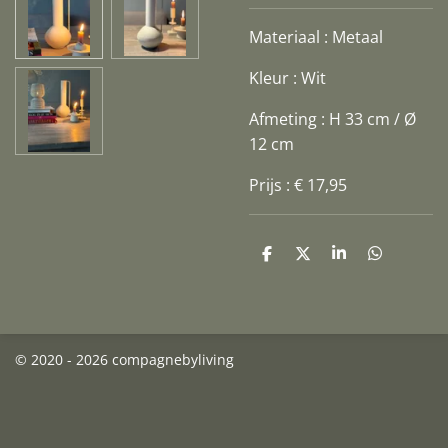
Materiaal : Metaal
Kleur : Wit
Afmeting : H 33 cm / Ø
12 cm
Prijs : € 17,95
D
D
S
D
e
e
h
e
l
e
a
l
e
l
r
e
n
e
n
© 2020 - 2026 compagnebyliving