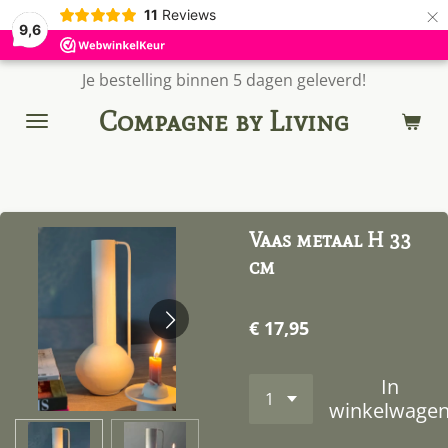
×
11
Reviews
9,6
Je bestelling binnen 5 dagen geleverd!
Compagne by Living
Vaas metaal H 33
cm
€ 17,95
In
winkelwage