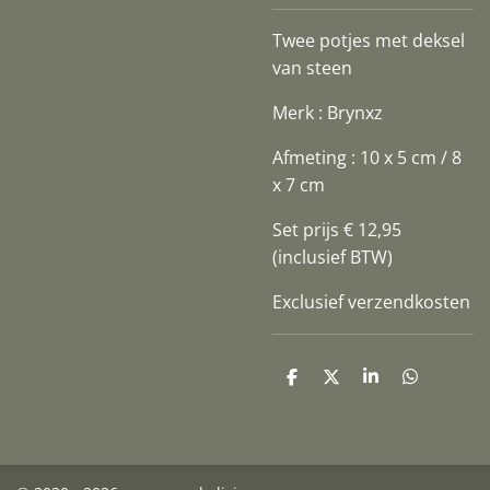
Twee potjes met deksel
van steen
Merk : Brynxz
Afmeting : 10 x 5 cm / 8
x 7 cm
Set prijs € 12,95
(inclusief BTW)
Exclusief verzendkosten
D
D
S
D
e
e
h
e
l
e
a
l
e
l
r
e
n
e
n